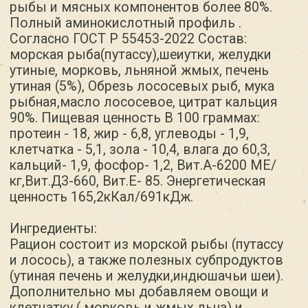
и лосось), а также полезных субпродуктов
(утиная печень и желудки,индюшачьи шеи).
Дополнительно мы добавляем овощи и
клетчатку ( морковь и жмых льна) и
лососевое масло. Такой микс обеспечивает
потребность собаки в белках, жирах и
углеводах, кальции и фосфоре, а также
сбалансирован по витаминному составу
(витамина А, Д, Е)
Белки, жиры и углеводы:
Балансируются в соответствии с
последними ветеринарными
рекомендациями для поддержания
активности и здоровья. Полный
аминокислотный профиль
Пищевая ценность:
Обогащен витаминами и минералами,
необходимыми для поддержания иммунной
системы и здоровья кожи и шерсти.
В 100 граммах продукта содержится:
протеин - 18, жир - 6,8, углеводы - 1,9,
клетчатка - 5,1, зола - 10,4, влага до 60,3,
кальций- 1,9, фосфор- 1,2, Вит.А-6200 МЕ/
кг,Вит.Д3-660, Вит.Е- 85. Энергетическая
ценность 165,2кКал/691кДж.