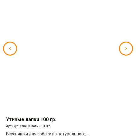
Утиные лапки 100 гр.
Ко
Артикул:
Утиные лапки 100 гр.
Арт
t.
Вкусняшки для собаки из натурального
Се