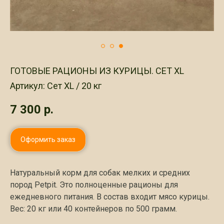
ГОТОВЫЕ РАЦИОНЫ ИЗ КУРИЦЫ. СЕТ XL
Артикул:
Сет XL / 20 кг
7 300
р.
Полнорационный замороженный корм
"Для взрослых собак с Курицей"
Содержание мяса и мясных компонентов
Оформить заказ
более 78%. Полный аминокислотный
профиль . Согласно ГОСТ Р 55453-2013
Состав: Курица мясо обрезь, желудки
курицы, шеи курицы, морковь, печень
Натуральный корм для собак мелких и средних
курицы 5%, льняной жмых, масло
пород Petpit. Это полноценные рационы для
лососевое, цитрат кальция 90%.
ежедневного питания. В состав входит мясо курицы.
Пищевая ценность В 100 граммах: протеин
- 23, жир - 5, углеводы - 2.5, клетчатка - 5,0,
Вес: 20 кг или 40 контейнеров по 500 грамм.
зола - 10,2, влага до 60,3, кальций- 1,5,
фосфор- 1,1, Вит.А-6000 МЕ/кг,Вит.Д3-650,