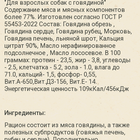
Ингредиенты:
Рацион состоит из мяса говядины, а также
полезных субпродуктов (говяжья печень,
рубец и сердце). Дополнительно
мы добавляем овощи (огурец и морковь)
и масла (лососевое и растительное). Такой
микс обеспечивает потребность собаки
в белках, жирах и углеводах, кальции
и фосфоре, а также сбалансирован
по витаминному составу (витамина А, Д, Е)
Белки, жиры и
углеводы:
Балансируются в соответствии
с последними ветеринарными
рекомендациями для поддержания
активности и здоровья.
Пищевая ценность:
Обогащен витаминами и минералами,
необходимыми для поддержания иммунной
системы и здоровья кожи и шерсти.