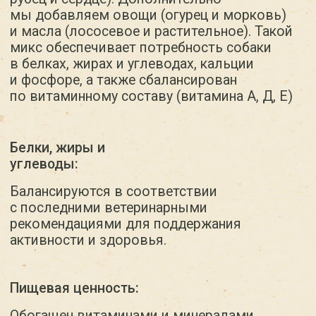
В 100 граммах продукта содержится:
протеин — 23,5, жир — 3,8, углеводы — 2.2,
клетчатка — 0.3, зола — 1.0, влага до 71.0,
кальций- 1,5, фосфор- 0,55, Вит. А-650, Вит.
Д3−156, Вит. Е- 14.
Упаковка и хранение:
Рацион имеет удобную фасовку
в контейнеры по 500 грамм и доставляется
в замороженном виде. Хранить продукт
стоит в морозильной камере обычного
холодильника. При температуре -18*
вы спокойно можете хранить порции до 3х
месяцев.
Рекомендации по кормлению:
На упаковке вы найдете подробную таблицу
рекомендаций по кормлению, основанную
на весе, возрасте и уровне активности
вашей собаки. Обязательно следуйте этим
рекомендациям, чтобы обеспечить вашему
питомцу полноценное и сбалансированное