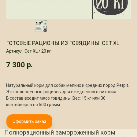
ГОТОВЫЕ РАЦИОНЫ ИЗ ГОВЯДИНЫ. СЕТ XL
Артикул:
Сет XL / 20 кг
Полнорационный замороженный корм
"Для взрослых собак с говядиной"
7 300
р.
Содержание мяса и мясных компонентов
более 77%. Изготовлен согласно ГОСТ Р
55453-2022 Состав: Говядина обрезь ,
Говядина сердце, Говядина рубец, Морковь,
Натуральный корм для собак мелких и средних пород Petpit.
Говядина печень, льняной шрот, Кальция
цитрат 90%, Масло нерафинированное
Это полноценные рационы для ежедневного питания.
подсолнечное , Масло лососевое. В 100
В состав входит мясо говядины. Вес: 15 кг или 30
граммах: протеин - 23,5, жир - 3,8, углеводы
контейнеров по 500 грамм.
- 2.5, клетчатка - 5.2, зола - 1.0, влага до
71.0, кальций- 1,5, фосфор- 0,55,
Вит.А-650,Вит.Д3-156, Вит.Е- 14.
Энергетическая ценность 109кКал/456кДж
Оформить заказ